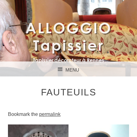
ALLOGGIO
Tapissier
Tapissier décorateur à Rennes
MENU
SKIP TO CONTENT
FAUTEUILS
Bookmark the
permalink