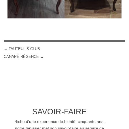
←
FAUTEUILS CLUB
POST NAVIGATION
CANAPÉ RÉGENCE
→
SAVOIR-FAIRE
Riche d'une expérience de bientôt cinquante ans,
notre tapissier met son savoir-faire au service de